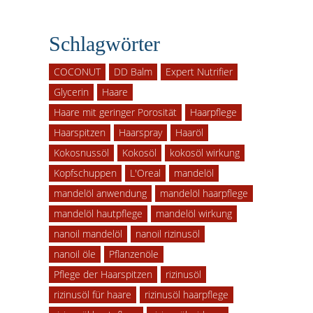
Schlagwörter
COCONUT
DD Balm
Expert Nutrifier
Glycerin
Haare
Haare mit geringer Porosität
Haarpflege
Haarspitzen
Haarspray
Haaröl
Kokosnussöl
Kokosöl
kokosöl wirkung
Kopfschuppen
L'Oreal
mandelöl
mandelöl anwendung
mandelöl haarpflege
mandelöl hautpflege
mandelöl wirkung
nanoil mandelöl
nanoil rizinusöl
nanoil öle
Pflanzenöle
Pflege der Haarspitzen
rizinusöl
rizinusöl für haare
rizinusöl haarpflege