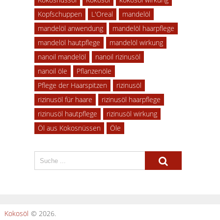
Kopfschuppen
L'Oreal
mandelöl
mandelöl anwendung
mandelöl haarpflege
mandelöl hautpflege
mandelöl wirkung
nanoil mandelöl
nanoil rizinusöl
nanoil öle
Pflanzenöle
Pflege der Haarspitzen
rizinusöl
rizinusöl für haare
rizinusöl haarpflege
rizinusöl hautpflege
rizinusöl wirkung
Öl aus Kokosnüssen
Öle
Kokosöl
© 2026.