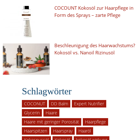
COCOUNT Kokosöl zur Haarpflege in
Form des Sprays – zarte Pflege
Beschleunigung des Haarwachstums?
Kokosöl vs. Nanoil Rizinusöl
Schlagwörter
COCONUT
DD Balm
Expert Nutrifier
Glycerin
Haare
Haare mit geringer Porosität
Haarpflege
Haarspitzen
Haarspray
Haaröl
Kokosnussöl
Kokosöl
kokosöl wirkung